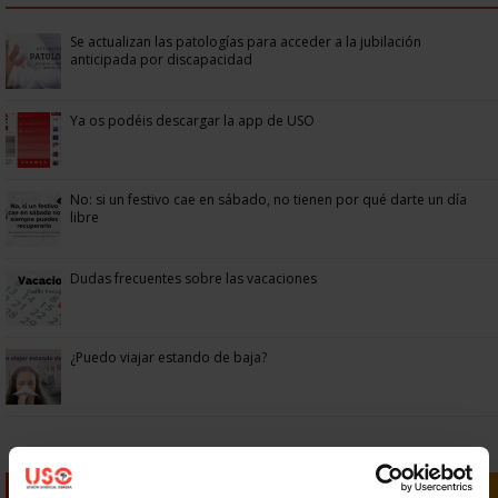
Se actualizan las patologías para acceder a la jubilación
anticipada por discapacidad
Ya os podéis descargar la app de USO
No: si un festivo cae en sábado, no tienen por qué darte un día
libre
Dudas frecuentes sobre las vacaciones
¿Puedo viajar estando de baja?