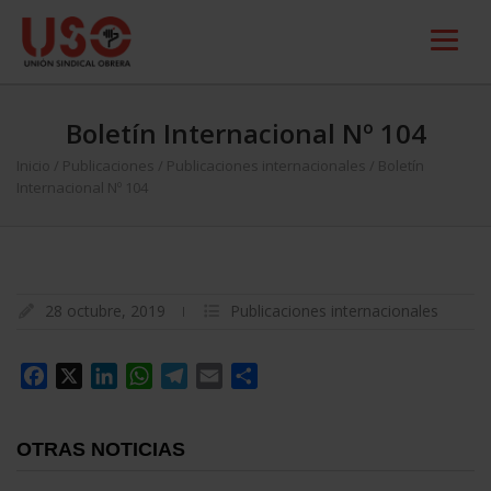
Boletín Internacional Nº 104
Inicio
/
Publicaciones
/
Publicaciones internacionales
/
Boletín
Internacional Nº 104
28 octubre, 2019
Publicaciones internacionales
Facebook
X
LinkedIn
WhatsApp
Telegram
Email
Compartir
OTRAS NOTICIAS