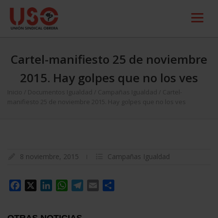
Cartel-manifiesto 25 de noviembre
2015. Hay golpes que no los ves
Inicio
/
Documentos Igualdad
/
Campañas Igualdad
/
Cartel-
manifiesto 25 de noviembre 2015. Hay golpes que no los ves
8 noviembre, 2015
Campañas Igualdad
Facebook
X
LinkedIn
WhatsApp
Telegram
Email
Compartir