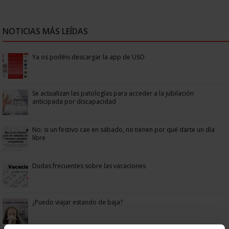
NOTICIAS MÁS LEÍDAS
Ya os podéis descargar la app de USO
Se actualizan las patologías para acceder a la jubilación
anticipada por discapacidad
No: si un festivo cae en sábado, no tienen por qué darte un día
libre
Dudas frecuentes sobre las vacaciones
¿Puedo viajar estando de baja?