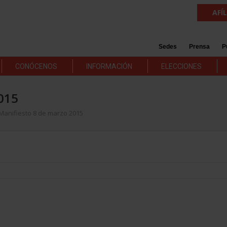
AFÍ
Sedes
Prensa
P
CONÓCENOS
INFORMACIÓN
ELECCIONES
015
-Manifiesto 8 de marzo 2015