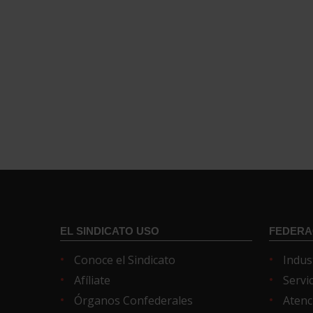
EL SINDICATO USO
FEDERA
Conoce el Sindicato
Indus
Afíliate
Servi
Órganos Confederales
Atenc