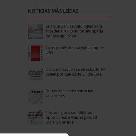
NOTICIAS MÁS LEÍDAS
Se actualizan las patologías para
acceder a la jubilación anticipada
por discapacidad
Ya os podéis descargar la app de
USO
No: si un festivo cae en sábado, no
tienen por qué darte un día libre
Dudas frecuentes sobre las
vacaciones
Prepara gratis con USO las
oposiciones a AGE, Seguridad
Social y Correos