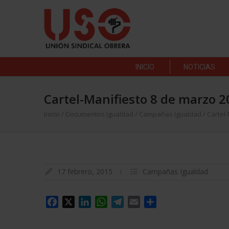
INICIO
NOTICIAS
Cartel-Manifiesto 8 de marzo 2
Inicio
/
Documentos Igualdad
/
Campañas Igualdad
/
Cartel
17 febrero, 2015
Campañas Igualdad
Facebook
X
LinkedIn
WhatsApp
Telegram
Email
Compartir