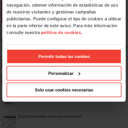
navegación, obtener información de estadísticas de uso
de nuestros visitantes y gestionar campañas
publicitarias. Puede configurar el tipo de cookies a utilizar
en la parte inferior de este aviso. Para más información
consulte nuestra
política de cookies
.
NOTICIAS MÁS LEÍDAS
Se actualizan las patologías para acceder a la jubilación
Permitir todas las cookies
anticipada por discapacidad
Personalizar
Ya os podéis descargar la app de USO
Solo usar cookies necesarias
No: si un festivo cae en sábado, no tienen por qué darte un día
libre
Dudas frecuentes sobre las vacaciones