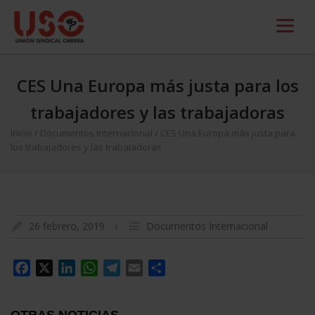
CES Una Europa más justa para los
trabajadores y las trabajadoras
Inicio
/
Documentos Internacional
/
CES Una Europa más justa para
los trabajadores y las trabajadoras
26 febrero, 2019
Documentos Internacional
Facebook
X
LinkedIn
WhatsApp
Telegram
Email
Compartir