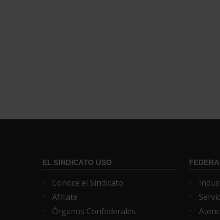
EL SINDICATO USO
FEDERA
Conoce el Sindicato
Indus
Afíliate
Servi
Órganos Confederales
Atenc