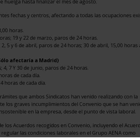
e huelga hasta finalizar el mes de agosto.
entes fechas y centros, afectando a todas las ocupaciones ex
3,00 horas.
oras; 19 y 22 de marzo, paros de 24 horas.
 2, 5 y 6 de abril, paros de 24 horas; 30 de abril, 15,00 horas 
Sólo afectaría a Madrid)
; 4, 7 Y 30 de junio, paros de 24 horas.
 horas de cada día.
4 horas de cada día.
 trámites que ambos Sindicatos han venido realizando con la
te los graves incumplimientos del Convenio que se han ven
nsostenible en la empresa, desde el punto de vista laboral.
e los Acuerdos recogidos en Convenio, incluyendo el Acuer
o regular las condiciones laborales en el Grupo AENA como