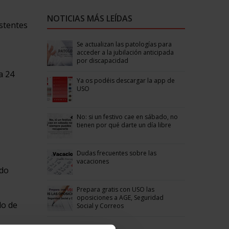
NOTICIAS MÁS LEÍDAS
istentes
Se actualizan las patologías para
acceder a la jubilación anticipada
por discapacidad
a 24
Ya os podéis descargar la app de
USO
No: si un festivo cae en sábado, no
tienen por qué darte un día libre
Dudas frecuentes sobre las
vacaciones
ido
Prepara gratis con USO las
oposiciones a AGE, Seguridad
do de
Social y Correos