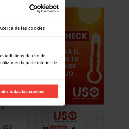
como
restado y
de la
Acerca de las cookies
epondrá
urística
 estadísticas de uso de
ilizar en la parte inferior de
para los
ecto la
mitir todas las cookies
s los
 con la
las
A, USO