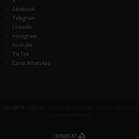
X
Facebook
Telegram
Linkedin
Instagram
Youtube
TikTok
Canal WhatsApp
Copyright © 2026 USO ·
Política de privacidad
·
Cookies
·
Aviso Legal
·
Canal del informante