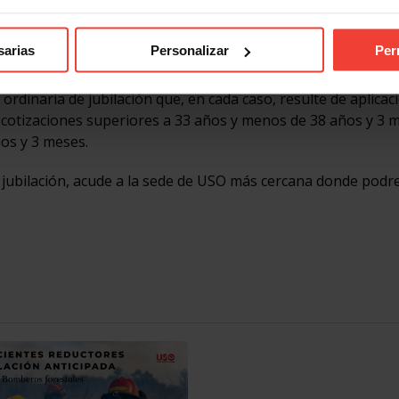
la edad de jubilación será la misma que la edad legal de jubila
sarias
Personalizar
Per
 tener cumplida en la fecha del hecho causante una edad que
ordinaria de jubilación que, en cada caso, resulte de aplicac
cotizaciones superiores a 33 años y menos de 38 años y 3 m
os y 3 meses.
a jubilación, acude a la sede de USO más cercana donde pod