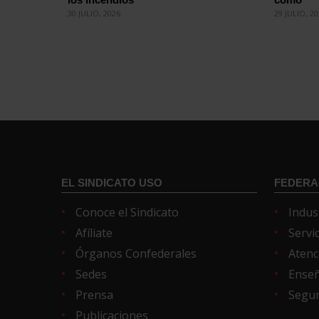
30 JULIO, 2026
29 JULIO, 2
EL SINDICATO USO
FEDERA
Conoce el Sindicato
Indus
Afíliate
Servi
Órganos Confederales
Atenc
Sedes
Ense
Prensa
Segur
Publicaciones