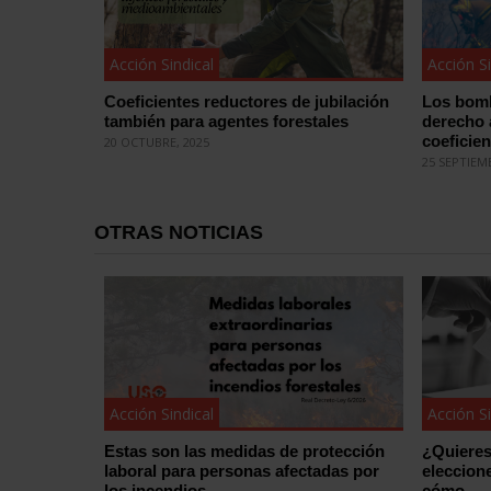
Acción Sindical
Acción Si
Coeficientes reductores de jubilación
Los bomb
también para agentes forestales
derecho 
coeficie
20 OCTUBRE, 2025
25 SEPTIEM
OTRAS NOTICIAS
Acción Sindical
Acción Si
Estas son las medidas de protección
¿Quieres
laboral para personas afectadas por
eleccion
los incendios
cómo