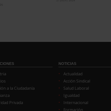
27 JULIO, 2026
026
CIONES
NOTICIAS
tria
Actualidad
cios
Acción Sindical
ión a la Ciudadanía
Salud Laboral
ñanza
Igualdad
idad Privada
Internacional
Formación