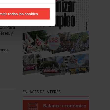
ción
mitir todas las cookies
 sea
ión. Para
eses, y
remos
ENLACES DE INTERÉS