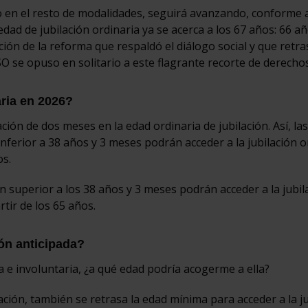
mo en el resto de modalidades, seguirá avanzando, conforme a
edad de jubilación ordinaria ya se acerca a los 67 años: 66 a
ón de la reforma que respaldó el diálogo social y que retra
O se opuso en solitario a este flagrante recorte de derechos
aria en 2026?
ón de dos meses en la edad ordinaria de jubilación. Así, las
ferior a 38 años y 3 meses podrán acceder a la jubilación o
os.
ón superior a los 38 años y 3 meses podrán acceder a la jubil
rtir de los 65 años.
ón anticipada?
ia e involuntaria, ¿a qué edad podría acogerme a ella?
lación, también se retrasa la edad mínima para acceder a la j