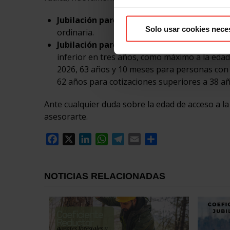
Jubilación parcial sin contrato de relevo
: 
Solo usar cookies nece
ordinaria.
Jubilación parcial con contrato de relevo
:
inferior en tres años, como máximo a la edad 
2026, 63 años y 10 meses para personas con 
62 años para cotizaciones superiores a 38 añ
Ante cualquier duda sobre la edad de acceso a l
asesorarte.
Facebook
X
LinkedIn
WhatsApp
Telegram
Email
Compartir
NOTICIAS RELACIONADAS