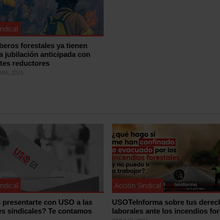
ndical
eros forestales ya tienen
a jubilación anticipada con
ntes reductores
BRE, 2025
ndical
Acción Sindical
 presentarte con USO a las
USOTeInforma sobre tus derec
es sindicales? Te contamos
laborales ante los incendios for