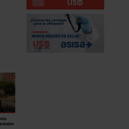
hos
estales