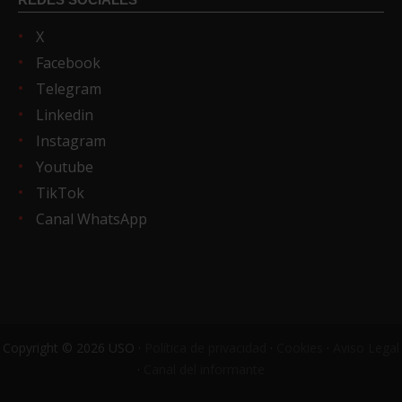
X
Facebook
Telegram
Linkedin
Instagram
Youtube
TikTok
Canal WhatsApp
Copyright © 2026 USO ·
Política de privacidad
·
Cookies
·
Aviso Legal
·
Canal del informante