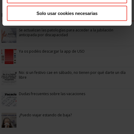
Solo usar cookies necesarias
NOTICIAS MÁS LEÍDAS
Se actualizan las patologías para acceder a la jubilación
anticipada por discapacidad
Ya os podéis descargar la app de USO
No: si un festivo cae en sábado, no tienen por qué darte un día
libre
Dudas frecuentes sobre las vacaciones
¿Puedo viajar estando de baja?