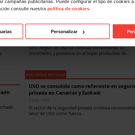
r campañas publicitarias. Puede configurar el tipo de cookies a ut
ación consulte nuestra
política de cookies
.
Actualidad electoral
USO-Región de Murcia entra con fuerza en
sarias
Personalizar
Per
Azorín Descanso
16 julio, 2025
USO-Región de Murcia continúa consolidando su
crecimiento y presencia en el tejido productivo de…
e
Actualidad electoral
USO se consolida como referente en seguri
Jaén
privada en Canarias y Euskadi
2 julio, 2025
sechado
El sector de la seguridad privada continúa reconociend
labor de USO como fuerza…