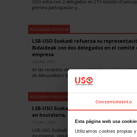
USO entra con 2 delegados en STV Gestión (Cuenca)
primera participación y…
Actualidad electoral
LSB-USO Euskadi refuerza su representaci
Bidaideak con dos delegados en el comité
empresa
28 julio, 2025
En las recientes elecciones sindicales en la Sociedad
de Minusválidos Bidaideak, LSB-USO Euskadi…
Actualidad electoral
Consentimiento
LSB-USO Euskadi crece en elecciones sindic
en hostelería, limpieza e industria
Esta página web usa cookie
17 julio, 2025
LSB-USO Euskadi logra la totalidad del comité en Na
Utilizamos cookies propias y 
(hostelería), renueva delegado en Imperial…