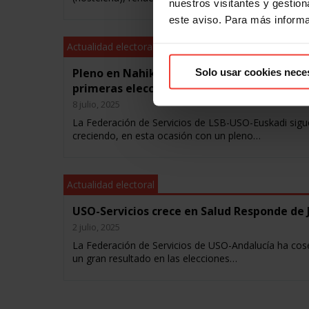
nuestros visitantes y gestiona
este aviso. Para más inform
Actualidad electoral
Pleno en Nahikidia, de hostelería, en sus
Solo usar cookies nece
primeras elecciones sindicales
8 julio, 2025
La Federación de Servicios de LSB-USO-Euskadi sigu
creciendo, en esta ocasión con un pleno…
Actualidad electoral
USO-Servicios crece en Salud Responde de 
2 julio, 2025
La Federación de Servicios de USO-Andalucía ha co
un gran resultado en las elecciones…