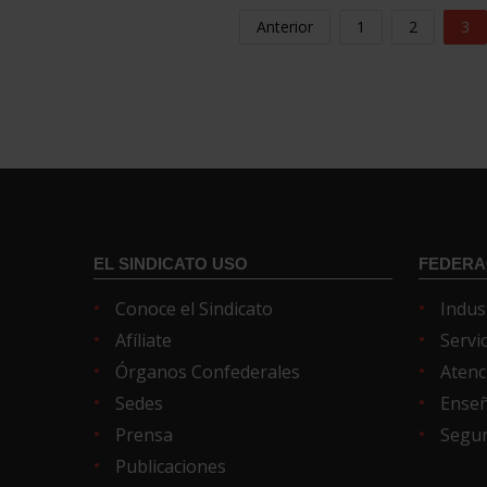
Anterior
1
2
3
EL SINDICATO USO
FEDERA
Conoce el Sindicato
Indus
Afíliate
Servi
Órganos Confederales
Atenc
Sedes
Ense
Prensa
Segur
Publicaciones