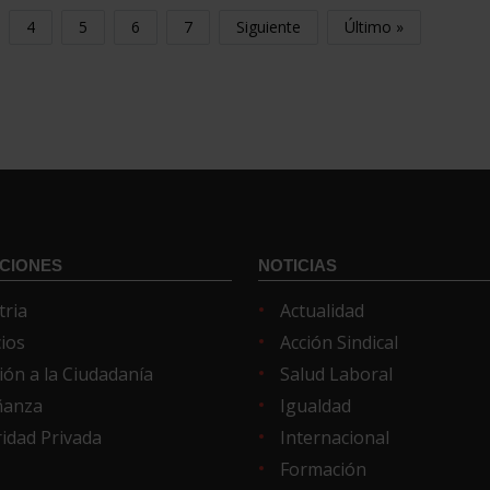
4
5
6
7
Siguiente
Último »
CIONES
NOTICIAS
tria
Actualidad
cios
Acción Sindical
ión a la Ciudadanía
Salud Laboral
ñanza
Igualdad
idad Privada
Internacional
Formación