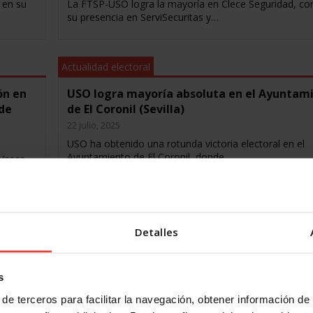
 en su
La FTSP-USO logra la mayoría en Clece Seguridad, co
su presencia en ServiSecuritas y…
Actualidad electoral
ón en
USO logra mayoría absoluta en el Ayuntam
 de
de El Coronil (Sevilla)
22 julio, 2025
USO ha obtenido una rotunda victoria electoral en el
Ayuntamiento de El Coronil, donde…
 Vasca
Actualidad electoral
Detalles
USO entra en Movistar Prosegur Alarmas y
ales
Baleares Bussines Cars
18 julio, 2025
s
El sindicato logra representación por primera vez en 
importantes empresas de seguridad y…
hikida
de terceros para facilitar la navegación, obtener información de