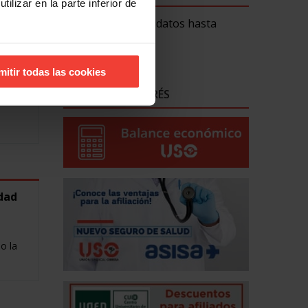
ilizar en la parte inferior de
Lo siento. No hay datos hasta
ahora.
mitir todas las cookies
ENLACES DE INTERÉS
dad
o la