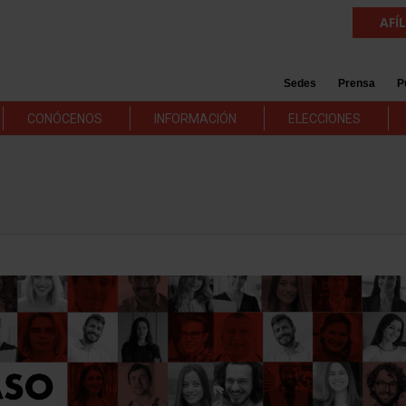
AFÍ
Sedes
Prensa
P
CONÓCENOS
INFORMACIÓN
ELECCIONES