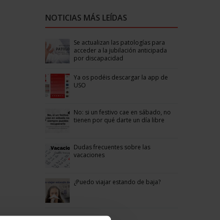
NOTICIAS MÁS LEÍDAS
Se actualizan las patologías para
acceder a la jubilación anticipada
por discapacidad
Ya os podéis descargar la app de
USO
No: si un festivo cae en sábado, no
tienen por qué darte un día libre
Dudas frecuentes sobre las
vacaciones
¿Puedo viajar estando de baja?