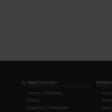
EL SINDICATO USO
FEDERA
Conoce el Sindicato
Indus
Afíliate
Servi
Órganos Confederales
Atenc