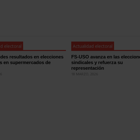
d electoral
Actualidad electoral
des resultados en elecciones
FS-USO avanza en las eleccion
es en supermercados de
sindicales y refuerza su
representación
26
18 MARZO, 2026