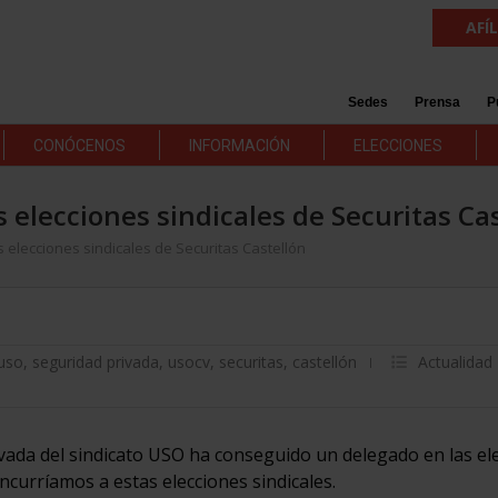
AFÍ
Sedes
Prensa
P
CONÓCENOS
INFORMACIÓN
ELECCIONES
elecciones sindicales de Securitas Ca
elecciones sindicales de Securitas Castellón
-uso
,
seguridad privada
,
usocv
,
securitas
,
castellón
Actualidad
vada del sindicato USO ha conseguido un delegado en las el
ncurríamos a estas elecciones sindicales.