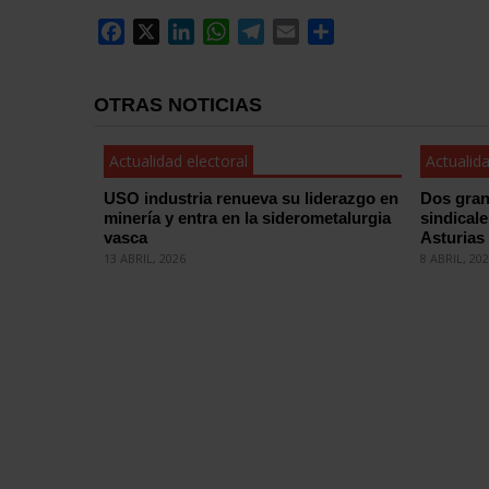
Facebook
X
LinkedIn
WhatsApp
Telegram
Email
Compartir
OTRAS NOTICIAS
Actualidad electoral
Actualida
USO industria renueva su liderazgo en
Dos gran
minería y entra en la siderometalurgia
sindical
vasca
Asturias
13 ABRIL, 2026
8 ABRIL, 20