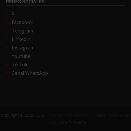
REDES SOCIALES
X
Facebook
Telegram
Linkedin
Instagram
Youtube
TikTok
Canal WhatsApp
Copyright © 2026 USO ·
Política de privacidad
·
Cookies
·
Aviso Legal
·
Canal del informante