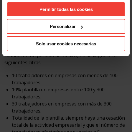
colectivo, se paraliza el proceso individual.
Permitir todas las cookies
(*) ¿Cuándo hablamos de no alcanzar los
Personalizar
umbrales del artículo 51 del Estatuto de los
Trabajadores?
Solo usar cookies necesarias
No se alcanzarán los umbrales del artículo 51 ET
cuando, en un período de 90 días, no se llegue a las
siguientes cifras:
10 trabajadores en empresas con menos de 100
trabajadores.
10% plantilla en empresas entre 100 y 300
trabajadores.
30 trabajadores en empresas con más de 300
trabajadores.
Totalidad de la plantilla, siempre haya una cesación
total de la actividad empresarial y que el número de
trabajadores afectados sea superior a 5.