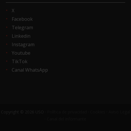
X
Facebook
Telegram
Linkedin
Instagram
Youtube
TikTok
Canal WhatsApp
Copyright © 2026 USO ·
Política de privacidad
·
Cookies
·
Aviso Legal
·
Canal del informante