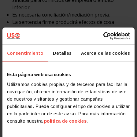
inferior.
Es necesaria conciliación/mediación previa.
La sentencia firme producirá efectos de cosa
juzgada sobre los procesos individuales, que
quedarán en suspenso durante la tramitación del
conflicto.
Cabe recurso contra la sentencia.
Consentimiento
Detalles
Acerca de las cookies
¿Qué debemos tener en cuenta en el caso de
Esta página web usa cookies
impugnación individual si finaliza sin acuerdo a
Utilizamos cookies propias y de terceros para facilitar la
través del artículo 138 de la Ley de Jurisdicción
navegación, obtener información de estadísticas de uso
Social (LJS)?
de nuestros visitantes y gestionar campañas
No se suspende la ejecutividad de la decisión
publicitarias. Puede configurar el tipo de cookies a utilizar
empresarial salvo que se solicite y prospere una
en la parte inferior de este aviso. Para más información
medida cautelar de suspensión de la modificación
consulte nuestra
política de cookies
.
sustancial.
En caso de que se presente demanda por conflicto