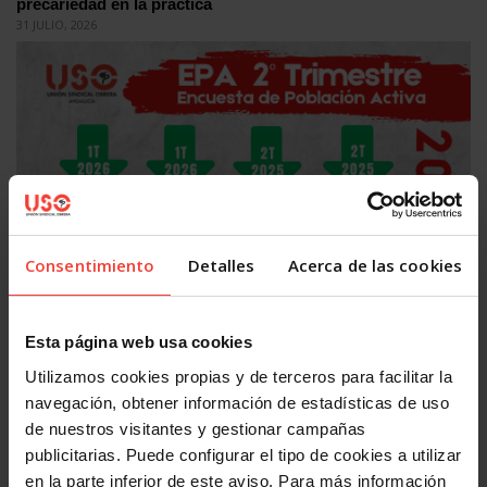
precariedad en la práctica
31 JULIO, 2026
Actualidad
Consentimiento
Detalles
Acerca de las cookies
El empleo crece en España, pero USO alerta: 2,5 millones
de personas siguen en paro
28 JULIO, 2026
Esta página web usa cookies
Utilizamos cookies propias y de terceros para facilitar la
navegación, obtener información de estadísticas de uso
de nuestros visitantes y gestionar campañas
publicitarias. Puede configurar el tipo de cookies a utilizar
en la parte inferior de este aviso. Para más información