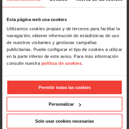
trabajador deberá abandonar su puesto de trabajo
hasta que su situación médica sea valorada por un
profesional sanitario.
Esta página web usa cookies
Utilizamos cookies propias y de terceros para facilitar la
navegación, obtener información de estadísticas de uso
Y no olvides que, si viajas
en transporte público, desde
de nuestros visitantes y gestionar campañas
el 4 de mayo es obligatorio el uso de mascarilla
.
publicitarias. Puede configurar el tipo de cookies a utilizar
en la parte inferior de este aviso. Para más información
Facebook
X
LinkedIn
WhatsApp
Telegram
Email
Compartir
consulte nuestra
política de cookies
.
OTRAS NOTICIAS
Permitir todas las cookies
Personalizar
Solo usar cookies necesarias