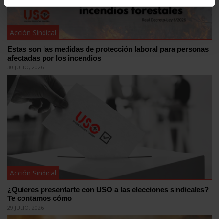
Acción Sindical
Estas son las medidas de protección laboral para personas
afectadas por los incendios
30 JULIO, 2026
Acción Sindical
¿Quieres presentarte con USO a las elecciones sindicales?
Te contamos cómo
29 JULIO, 2026