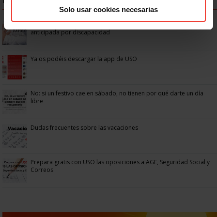
NOTICIAS MÁS LEÍDAS
Solo usar cookies necesarias
Se actualizan las patologías para acceder a la jubilación
anticipada por discapacidad
Ya os podéis descargar la app de USO
No: si un festivo cae en sábado, no tienen por qué darte un día
libre
Dudas frecuentes sobre las vacaciones
Prepara gratis con USO las oposiciones a AGE, Seguridad Social y
Correos