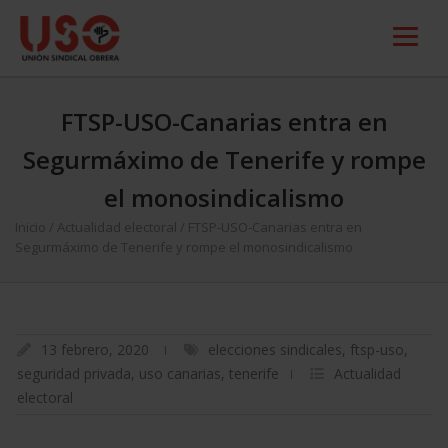
FTSP-USO-Canarias entra en
Segurmáximo de Tenerife y rompe
el monosindicalismo
Inicio
/
Actualidad electoral
/
FTSP-USO-Canarias entra en
Segurmáximo de Tenerife y rompe el monosindicalismo
13 febrero, 2020
elecciones sindicales
,
ftsp-uso
,
seguridad privada
,
uso canarias
,
tenerife
Actualidad
electoral