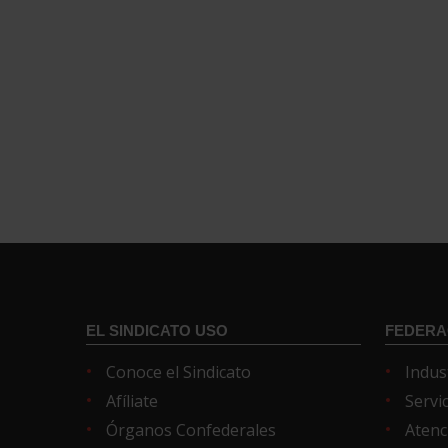
EL SINDICATO USO
FEDERA
Conoce el Sindicato
Indus
Afíliate
Servi
Órganos Confederales
Atenc