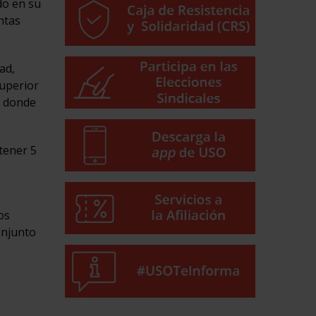
do en su
ntas
ad,
superior
, donde
tener 5
os
onjunto