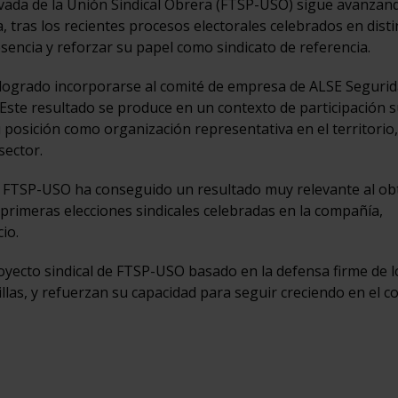
vada de la Unión Sindical Obrera (FTSP-USO) sigue avanzan
, tras los recientes procesos electorales celebrados en disti
encia y reforzar su papel como sindicato de referencia.
 logrado incorporarse al comité de empresa de ALSE Segurid
 Este resultado se produce en un contexto de participación 
su posición como organización representativa en el territorio
sector.
d, FTSP-USO ha conseguido un resultado muy relevante al ob
 primeras elecciones sindicales celebradas en la compañía,
io.
royecto sindical de FTSP-USO basado en la defensa firme de l
illas, y refuerzan su capacidad para seguir creciendo en el c