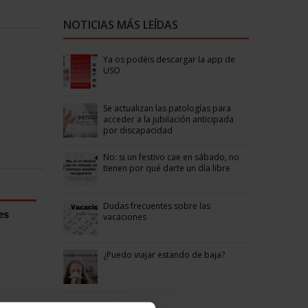
NOTICIAS MÁS LEÍDAS
Ya os podéis descargar la app de
USO
Se actualizan las patologías para
acceder a la jubilación anticipada
por discapacidad
No: si un festivo cae en sábado, no
tienen por qué darte un día libre
Dudas frecuentes sobre las
es
vacaciones
¿Puedo viajar estando de baja?