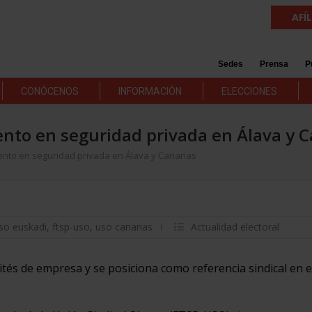
AFÍ
Sedes
Prensa
P
CONÓCENOS
INFORMACIÓN
ELECCIONES
nto en seguridad privada en Álava y C
ento en seguridad privada en Álava y Canarias
uso euskadi
,
ftsp-uso
,
uso canarias
Actualidad electoral
és de empresa y se posiciona como referencia sindical en e