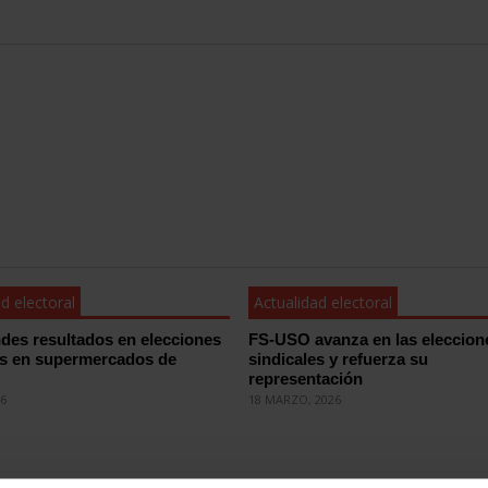
d electoral
Actualidad electoral
des resultados en elecciones
FS-USO avanza en las eleccion
es en supermercados de
sindicales y refuerza su
representación
26
18 MARZO, 2026