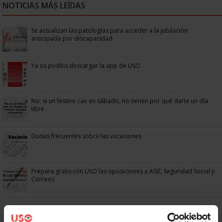
NOTICIAS MÁS LEÍDAS
Se actualizan las patologías para acceder a la jubilación
anticipada por discapacidad
Ya os podéis descargar la app de USO
No: si un festivo cae en sábado, no tienen por qué darte un día
libre
Dudas frecuentes sobre las vacaciones
Prepara gratis con USO las oposiciones a AGE, Seguridad Social y
Correos