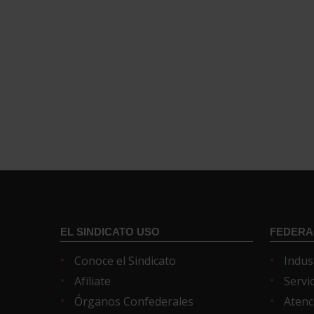
EL SINDICATO USO
FEDERA
Conoce el Sindicato
Indus
Afíliate
Servi
Órganos Confederales
Atenc