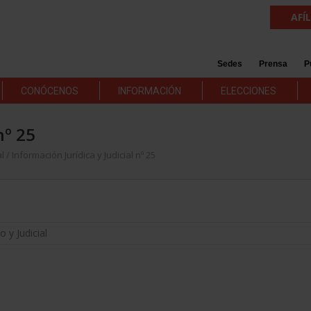
AFÍ
Sedes
Prensa
P
CONÓCENOS
INFORMACIÓN
ELECCIONES
nº 25
al
/
Información Jurídica y Judicial nº 25
o y Judicial