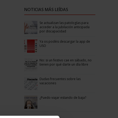
NOTICIAS MÁS LEÍDAS
Se actualizan las patologías para
acceder a la jubilación anticipada
por discapacidad
Ya os podéis descargar la app de
USO
No: si un festivo cae en sábado, no
tienen por qué darte un día libre
Dudas frecuentes sobre las
vacaciones
¿Puedo viajar estando de baja?