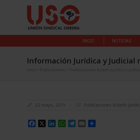
INICIO
NOTICIAS
Información Jurídica y Judicial 
Inicio
/
Publicaciones
/
Publicaciones Boletín Jurídico y Judici
22 mayo, 2019
Publicaciones Boletín Jurídic
Facebook
X
LinkedIn
WhatsApp
Telegram
Email
Compartir