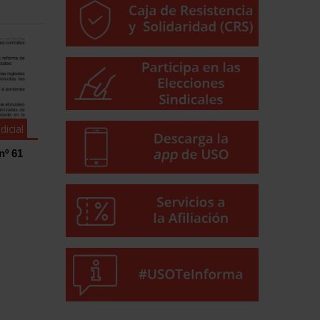
dicial
nº 61