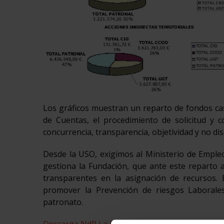
Los gráficos muestran un reparto de fondos cas
de Cuentas, el procedimiento de solicitud y c
concurrencia, transparencia, objetividad y no di
Desde la USO, exigimos al Ministerio de Emple
gestiona la Fundación, que ante este reparto a
transparentes en la asignación de recursos.
promover la Prevención de riesgos Laborale
patronato.