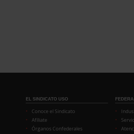
EL SINDICATO USO
FEDERA
Conoce el Sindicato
Indus
Afíliate
Servi
Órganos Confederales
Atenc