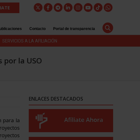
LIATE
ublicaciones
Contacto
Portal de transparencia
SERVICIOS A LA AFILIACIÓN
s por la USO
ENLACES DESTACADOS
n para la
royectos
royectos