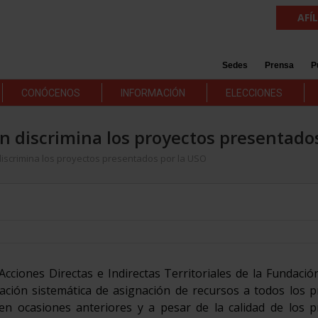
AFÍ
Sedes
Prensa
P
CONÓCENOS
INFORMACIÓN
ELECCIONES
n discrimina los proyectos presentado
discrimina los proyectos presentados por la USO
cciones Directas e Indirectas Territoriales de la Fundació
ción sistemática de asignación de recursos a todos los p
n ocasiones anteriores y a pesar de la calidad de los p