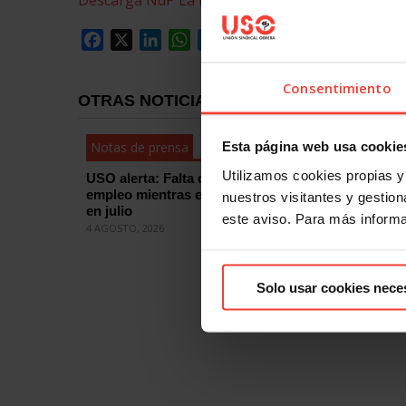
Descarga NdP La Fundación para la Prevención 
Facebook
X
LinkedIn
WhatsApp
Telegram
Email
Compartir
Consentimiento
OTRAS NOTICIAS
Esta página web usa cookie
Notas de prensa
Notas de
Utilizamos cookies propias y 
USO alerta: Falta de estabilidad en el
La Justi
empleo mientras el paro vuelve a subir
declara f
nuestros visitantes y gestiona
en julio
abuso de
este aviso. Para más inform
nueva do
4 AGOSTO, 2026
29 JULIO, 2
Solo usar cookies nece