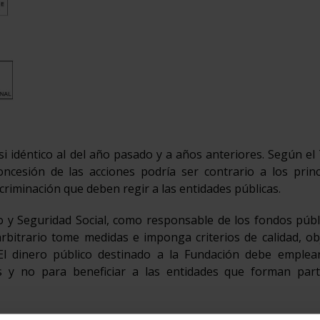
i idéntico al del año pasado y a años anteriores. Según el
oncesión de las acciones podría ser contrario a los princ
scriminación que deben regir a las entidades públicas.
o y Seguridad Social, como responsable de los fondos públ
rbitrario tome medidas e imponga criterios de calidad, ob
 El dinero público destinado a la Fundación debe emplea
s y no para beneficiar a las entidades que forman par