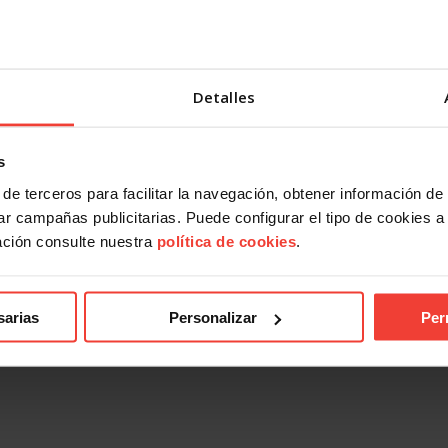
discrimina proyectos presentados por la USO
Detalles
s
 prensa
Notas de prensa
de terceros para facilitar la navegación, obtener información de
cia da la razón a FAC-USO y
EPA 2T2026. El paro baja del 1
ijo a un trabajador víctima del
España sigue arrastrando 2,5 m
r campañas publicitarias. Puede configurar el tipo de cookies a ut
 temporalidad, aplicando la
de personas desempleadas
ación consulte nuestra
política de cookies
.
ctrina del Supremo
28 JULIO, 2026
026
sarias
Personalizar
Per