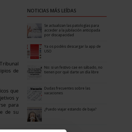
NOTICIAS MÁS LEÍDAS
Se actualizan las patologías para
acceder a la jubilación anticipada
por discapacidad
Ya os podéis descargar la app de
USO
 Tribunal
No: si un festivo cae en sábado, no
ipios de
tienen por qué darte un día libre
Dudas frecuentes sobre las
icos que
vacaciones
jetivos y
rse para
¿Puedo viajar estando de baja?
te de su