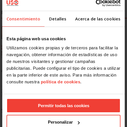
NOTICIAS MÁS LEÍDAS
Consentimiento
Detalles
Acerca de las cookies
Se actualizan las patologías para acceder a la jubilación
anticipada por discapacidad
Esta página web usa cookies
Ya os podéis descargar la app de USO
Utilizamos cookies propias y de terceros para facilitar la
navegación, obtener información de estadísticas de uso
de nuestros visitantes y gestionar campañas
No: si un festivo cae en sábado, no tienen por qué darte un día
publicitarias. Puede configurar el tipo de cookies a utilizar
libre
en la parte inferior de este aviso. Para más información
consulte nuestra
política de cookies
.
Dudas frecuentes sobre las vacaciones
Permitir todas las cookies
Prepara gratis con USO las oposiciones a AGE, Seguridad Social y
Correos
Personalizar