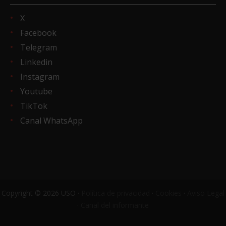
X
Facebook
Telegram
Linkedin
Instagram
Youtube
TikTok
Canal WhatsApp
Copyright © 2026 USO ·
Política de privacidad
·
Cookies
·
Aviso Legal
·
Canal del informante