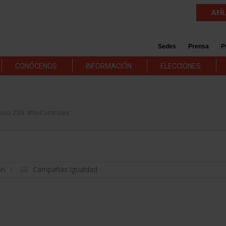
AFÍ
Sedes
Prensa
P
CONÓCENOS
INFORMACIÓN
ELECCIONES
esto 25N. #NoControles
5n
Campañas Igualdad