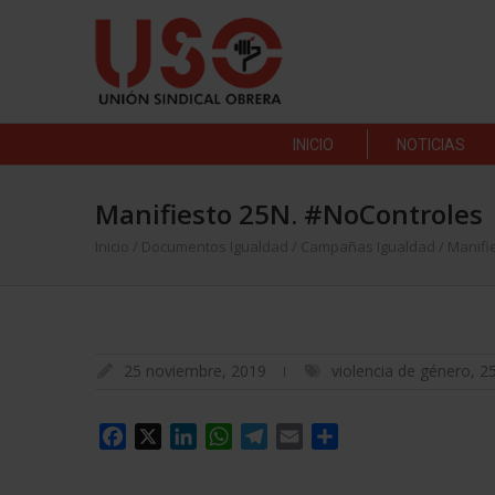
INICIO
NOTICIAS
Manifiesto 25N. #NoControles
Inicio
/
Documentos Igualdad
/
Campañas Igualdad
/
Manifi
25 noviembre, 2019
violencia de género
,
2
Facebook
X
LinkedIn
WhatsApp
Telegram
Email
Compartir