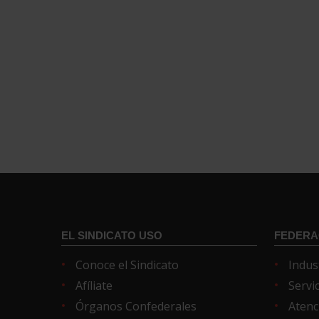
EL SINDICATO USO
FEDERA
Conoce el Sindicato
Indus
Afíliate
Servi
Órganos Confederales
Atenc