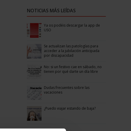
NOTICIAS MÁS LEÍDAS
Ya os podéis descargar la app de
USO
Se actualizan las patologías para
acceder a la jubilación anticipada
por discapacidad
No: si un festivo cae en sábado, no
tienen por qué darte un día libre
Dudas frecuentes sobre las
vacaciones
¿Puedo viajar estando de baja?