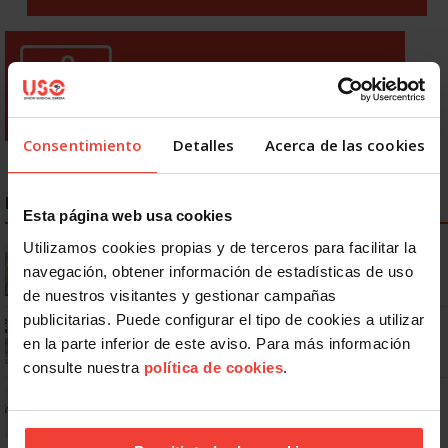
Consentimiento
Detalles
Acerca de las cookies
NOTICIAS MÁS LEÍDAS
Esta página web usa cookies
Utilizamos cookies propias y de terceros para facilitar la
Se actualizan las patologías para acceder a la jubilación
anticipada por discapacidad
navegación, obtener información de estadísticas de uso
de nuestros visitantes y gestionar campañas
publicitarias. Puede configurar el tipo de cookies a utilizar
Ya os podéis descargar la app de USO
en la parte inferior de este aviso. Para más información
consulte nuestra
política de cookies
.
No: si un festivo cae en sábado, no tienen por qué darte un día
libre