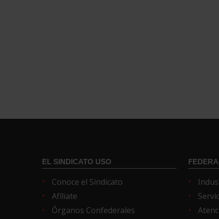
EL SINDICATO USO
FEDERA
Conoce el Sindicato
Indus
Afíliate
Servi
Órganos Confederales
Atenc