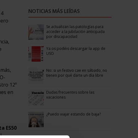
NOTICIAS MÁS LEÍDAS
 4
pero
Se actualizan las patologías para
acceder a la jubilación anticipada
por discapacidad
ncia,
e
Ya os podéis descargar la app de
USO
emás,
No: si un festivo cae en sábado, no
tienen por qué darte un día libre
SO-
stro 12º
nes en
Dudas frecuentes sobre las
vacaciones
¿Puedo viajar estando de baja?
ta ES50
l