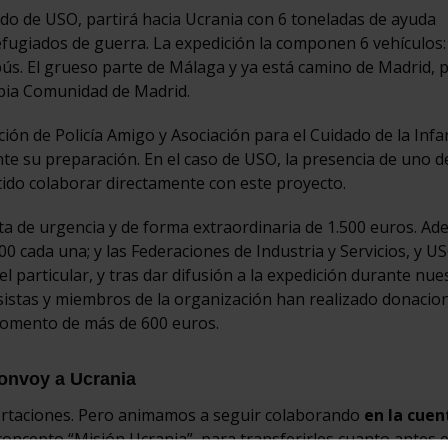
do de USO, partirá hacia Ucrania con 6 toneladas de ayuda
efugiados de guerra. La expedición la componen 6 vehículos:
ús. El grueso parte de Málaga y ya está camino de Madrid, 
opia Comunidad de Madrid.
ación de Policía Amigo y Asociación para el Cuidado de la Infa
e su preparación. En el caso de USO, la presencia de uno d
ido colaborar directamente con este proyecto.
a de urgencia y de forma extraordinaria de 1.500 euros. Ad
 cada una; y las Federaciones de Industria y Servicios, y U
 particular, y tras dar difusión a la expedición durante nue
istas y miembros de la organización han realizado donacio
 momento de más de 600 euros.
convoy a Ucrania
ortaciones. Pero animamos a seguir colaborando
en la cuen
concepto “Misión Ucrania”, para transferirles cuanto antes e