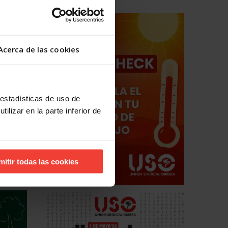
á larga
sidades
Acerca de las cookies
 ese
ar a
 estadísticas de uso de
la
ilizar en la parte inferior de
mitir todas las cookies