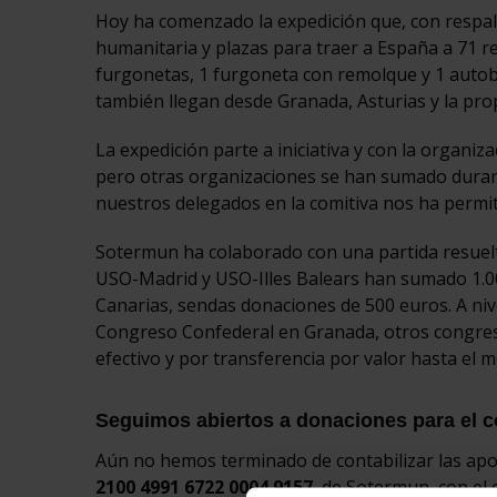
Hoy ha comenzado la expedición que, con respal
humanitaria y plazas para traer a España a 71 r
furgonetas, 1 furgoneta con remolque y 1 autob
también llegan desde Granada, Asturias y la pr
La expedición parte a iniciativa y con la organiz
pero otras organizaciones se han sumado durant
nuestros delegados en la comitiva nos ha permit
Sotermun ha colaborado con una partida resuelt
USO-Madrid y USO-Illes Balears han sumado 1.000
Canarias, sendas donaciones de 500 euros. A nivel
Congreso Confederal en Granada, otros congres
efectivo y por transferencia por valor hasta el
Seguimos abiertos a donaciones para el 
Aún no hemos terminado de contabilizar las ap
2100 4991 6722 0004 9157
, de Sotermun, con el 