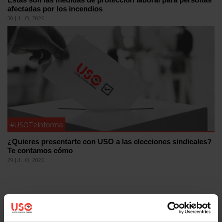
afectadas por los incendios
30 JULIO, 2026
#USOTeInforma
¿Quieres presentarte con USO a las elecciones sindicales?
Te contamos cómo
29 JULIO, 2026