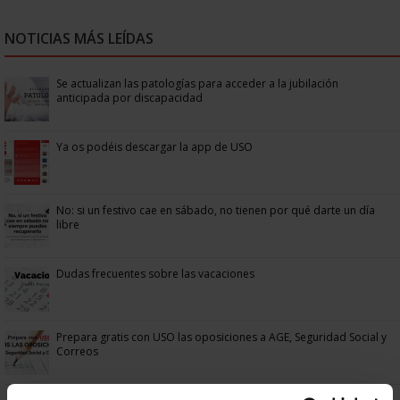
NOTICIAS MÁS LEÍDAS
Se actualizan las patologías para acceder a la jubilación
anticipada por discapacidad
Ya os podéis descargar la app de USO
No: si un festivo cae en sábado, no tienen por qué darte un día
libre
Dudas frecuentes sobre las vacaciones
Prepara gratis con USO las oposiciones a AGE, Seguridad Social y
Correos