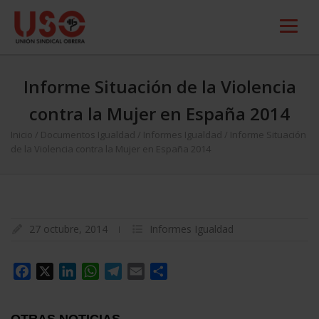
Informe Situación de la Violencia
contra la Mujer en España 2014
Inicio
/
Documentos Igualdad
/
Informes Igualdad
/
Informe Situación
de la Violencia contra la Mujer en España 2014
27 octubre, 2014
Informes Igualdad
Facebook
X
LinkedIn
WhatsApp
Telegram
Email
Compartir