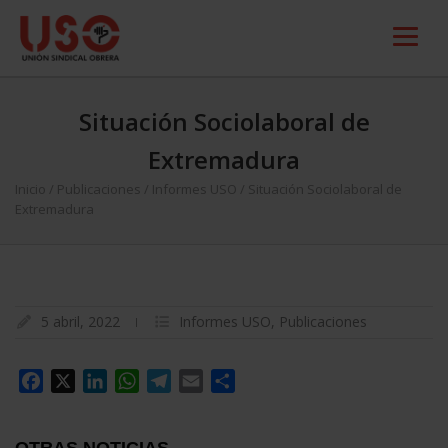
Situación Sociolaboral de
Extremadura
Inicio
/
Publicaciones
/
Informes USO
/
Situación Sociolaboral de
Extremadura
5 abril, 2022
Informes USO
,
Publicaciones
Facebook
X
LinkedIn
WhatsApp
Telegram
Email
Compartir