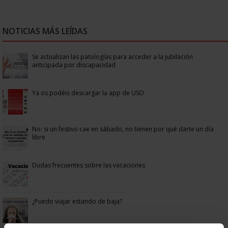
NOTICIAS MÁS LEÍDAS
Se actualizan las patologías para acceder a la jubilación
anticipada por discapacidad
Ya os podéis descargar la app de USO
No: si un festivo cae en sábado, no tienen por qué darte un día
libre
Dudas frecuentes sobre las vacaciones
¿Puedo viajar estando de baja?