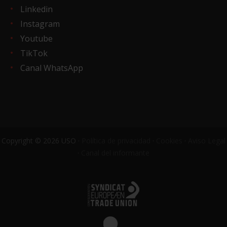
Linkedin
Instagram
Youtube
TikTok
Canal WhatsApp
Copyright © 2026 USO ·
Política de privacidad
·
Cookies
·
Aviso Legal
·
Canal del informante