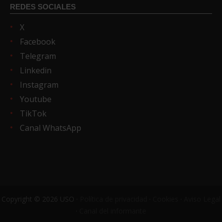
REDES SOCIALES
X
Facebook
Telegram
Linkedin
Instagram
Youtube
TikTok
Canal WhatsApp
Copyright © 2026 USO ·
Política de privacidad
·
Cookies
·
Aviso Legal
·
Canal del informante