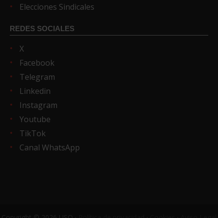
Elecciones Sindicales
REDES SOCIALES
X
Facebook
Telegram
Linkedin
Instagram
Youtube
TikTok
Canal WhatsApp
Copyright © 2026 USO ·
Política de privacidad
·
Cookies
·
Aviso Legal