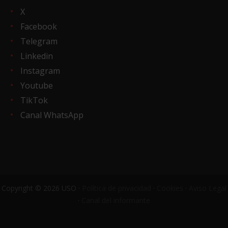
X
Facebook
Telegram
Linkedin
Instagram
Youtube
TikTok
Canal WhatsApp
Copyright © 2026 USO ·
Política de privacidad
·
Cookies
·
Aviso Legal
·
Canal del informante