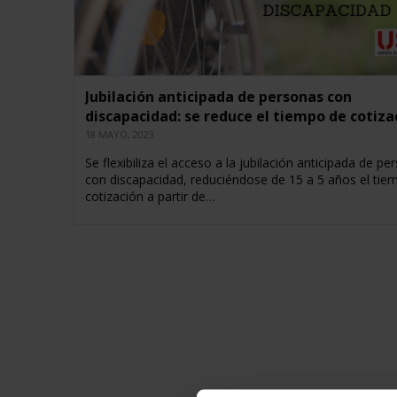
Jubilación anticipada de personas con
discapacidad: se reduce el tiempo de cotiza
18 MAYO, 2023
Se flexibiliza el acceso a la jubilación anticipada de pe
con discapacidad, reduciéndose de 15 a 5 años el tie
cotización a partir de…