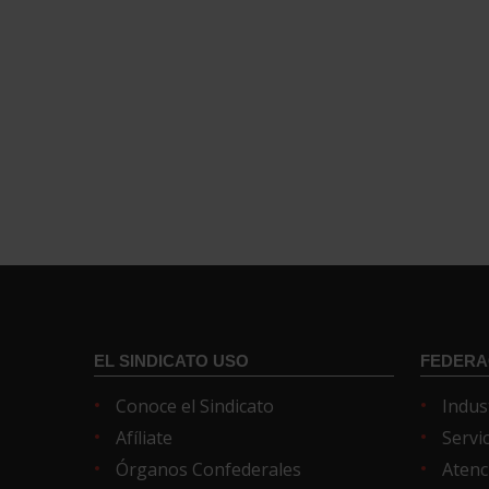
EL SINDICATO USO
FEDERA
Conoce el Sindicato
Indus
Afíliate
Servi
Órganos Confederales
Atenc