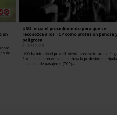
USO inicia el procedimiento para que se
ción
reconozca a los TCP como profesión penosa 
peligrosa
21 MARZO, 2019
rsonas
mpo de
USO ha iniciado el procedimiento para solicitar a la Seg
Social que se reconozca e incluya la profesión de tripul
de cabina de pasajeros (TCP)…