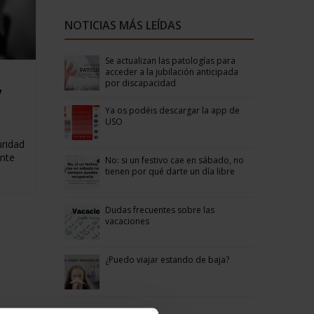
NOTICIAS MÁS LEÍDAS
Se actualizan las patologías para
acceder a la jubilación anticipada
por discapacidad
y
Ya os podéis descargar la app de
USO
uridad
ante
No: si un festivo cae en sábado, no
tienen por qué darte un día libre
Dudas frecuentes sobre las
vacaciones
¿Puedo viajar estando de baja?