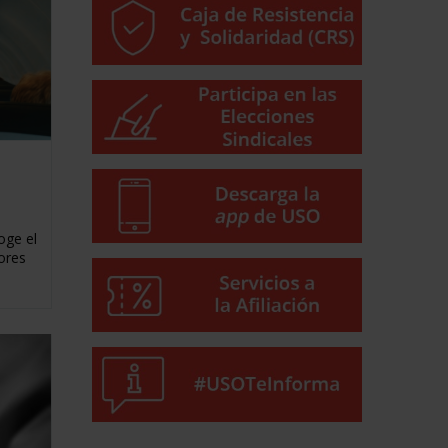
oge el
ores