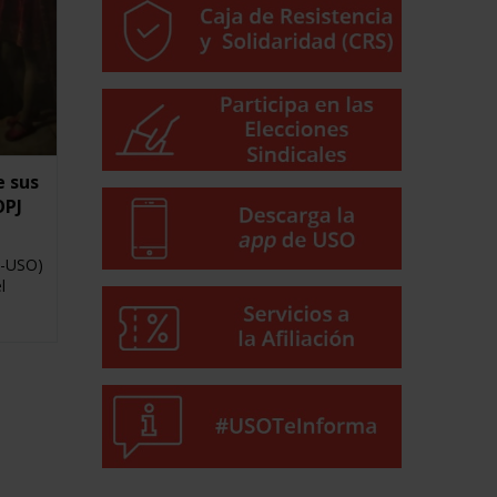
e sus
OPJ
J-USO)
l