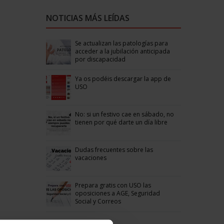
NOTICIAS MÁS LEÍDAS
Se actualizan las patologías para
acceder a la jubilación anticipada
por discapacidad
Ya os podéis descargar la app de
USO
No: si un festivo cae en sábado, no
tienen por qué darte un día libre
Dudas frecuentes sobre las
vacaciones
Prepara gratis con USO las
oposiciones a AGE, Seguridad
Social y Correos