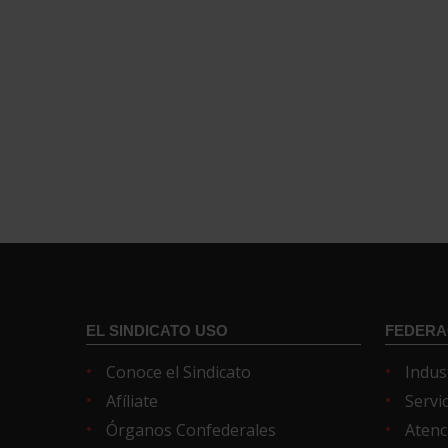
EL SINDICATO USO
FEDERA
Conoce el Sindicato
Indus
Afíliate
Servi
Órganos Confederales
Atenc