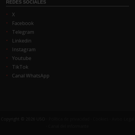
REDES SOCIALES
X
Facebook
Telegram
Linkedin
Instagram
Youtube
TikTok
Canal WhatsApp
Copyright © 2026 USO ·
Política de privacidad
·
Cookies
·
Aviso Legal
·
Canal del informante