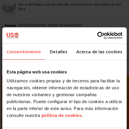
No: si un festivo cae en sábado, no tienen por qué darte un día
libre
Dudas frecuentes sobre las vacaciones
Prepara gratis con USO las oposiciones a AGE, Seguridad Social y
Correos
Consentimiento
Detalles
Acerca de las cookies
Esta página web usa cookies
Utilizamos cookies propias y de terceros para facilitar la
navegación, obtener información de estadísticas de uso
de nuestros visitantes y gestionar campañas
publicitarias. Puede configurar el tipo de cookies a utilizar
en la parte inferior de este aviso. Para más información
consulte nuestra
política de cookies
.