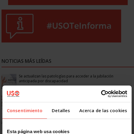
NOTICIAS MÁS LEÍDAS
Se actualizan las patologías para acceder a la jubilación
anticipada por discapacidad
Ya os podéis descargar la app de USO
Consentimiento
Detalles
Acerca de las cookies
No: si un festivo cae en sábado, no tienen por qué darte un día
libre
Esta página web usa cookies