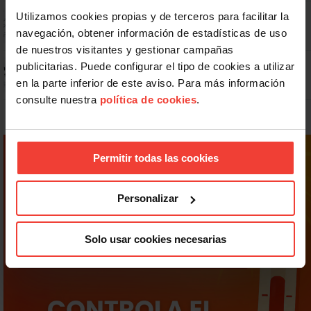
Dudas frecuentes sobre las vacaciones
Utilizamos cookies propias y de terceros para facilitar la
navegación, obtener información de estadísticas de uso
de nuestros visitantes y gestionar campañas
Prepara gratis con USO las oposiciones a AGE, Seguridad Social y
publicitarias. Puede configurar el tipo de cookies a utilizar
Correos
en la parte inferior de este aviso. Para más información
consulte nuestra
política de cookies
.
Permitir todas las cookies
Personalizar
Solo usar cookies necesarias