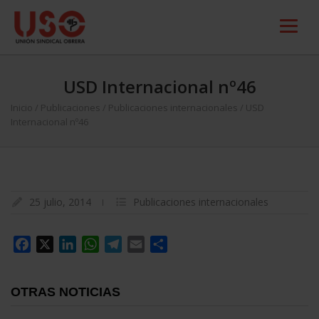
USD Internacional nº46
Inicio
/
Publicaciones
/
Publicaciones internacionales
/
USD
Internacional nº46
25 julio, 2014
Publicaciones internacionales
Facebook
X
LinkedIn
WhatsApp
Telegram
Email
Compartir
OTRAS NOTICIAS