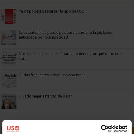
Ya os podéis descargar la app de USO
Se actualizan las patologías para acceder a la jubilación
anticipada por discapacidad
No: si un festivo cae en sábado, no tienen por qué darte un día
libre
Dudas frecuentes sobre las vacaciones
¿Puedo viajar estando de baja?