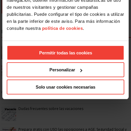
navegación, obtener información de estadísticas de uso
de nuestros visitantes y gestionar campañas
publicitarias. Puede configurar el tipo de cookies a utilizar
en la parte inferior de este aviso. Para más información
consulte nuestra
política de cookies
.
NOTICIAS MÁS LEÍDAS
Se actualizan las patologías para acceder a la jubilación
anticipada por discapacidad
Permitir todas las cookies
Ya os podéis descargar la app de USO
Personalizar
Solo usar cookies necesarias
No: si un festivo cae en sábado, no tienen por qué darte un día
libre
Dudas frecuentes sobre las vacaciones
Prepara gratis con USO las oposiciones a AGE, Seguridad Social y