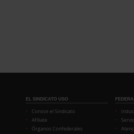
EL SINDICATO USO
FEDERA
Conoce el Sindicato
Indus
Afíliate
Servi
Órganos Confederales
Atenc