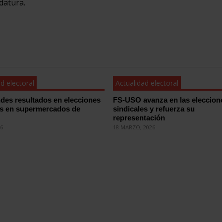
datura.
d electoral
Actualidad electoral
des resultados en elecciones
FS-USO avanza en las eleccion
es en supermercados de
sindicales y refuerza su
representación
26
18 MARZO, 2026