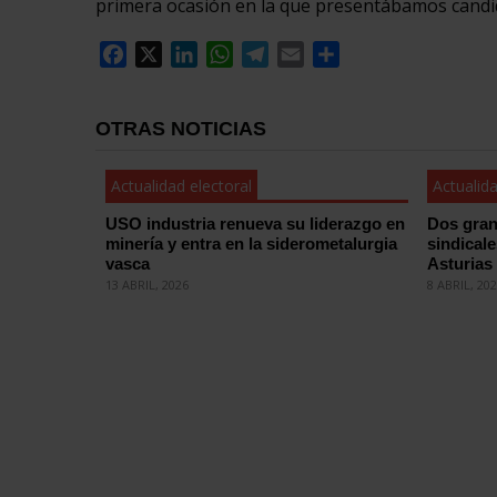
primera ocasión en la que presentábamos candi
Facebook
X
LinkedIn
WhatsApp
Telegram
Email
Compartir
OTRAS NOTICIAS
Actualidad electoral
Actualida
USO industria renueva su liderazgo en
Dos gran
minería y entra en la siderometalurgia
sindical
vasca
Asturias
13 ABRIL, 2026
8 ABRIL, 20