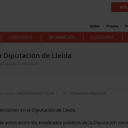
AFÍ
Sedes
Prensa
P
CONÓCENOS
INFORMACIÓN
ELECCIONES
 Diputación de Lleida
a Diputación de Lleida
so
,
usoc
,
administración local
Actualidad electoral
cciones en la Diputación de Lleida.
e votos entre los empleados públicos de la Diputación sien