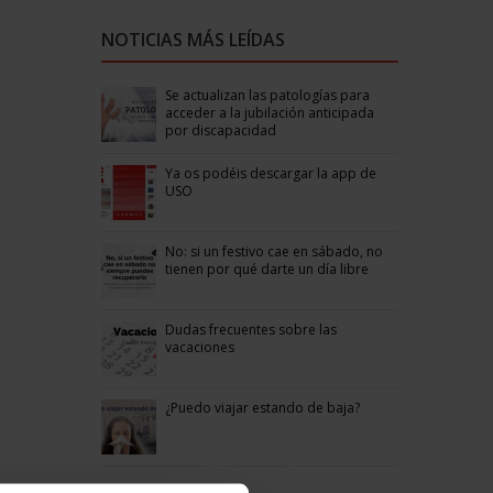
NOTICIAS MÁS LEÍDAS
Se actualizan las patologías para
acceder a la jubilación anticipada
por discapacidad
Ya os podéis descargar la app de
USO
No: si un festivo cae en sábado, no
tienen por qué darte un día libre
Dudas frecuentes sobre las
vacaciones
¿Puedo viajar estando de baja?