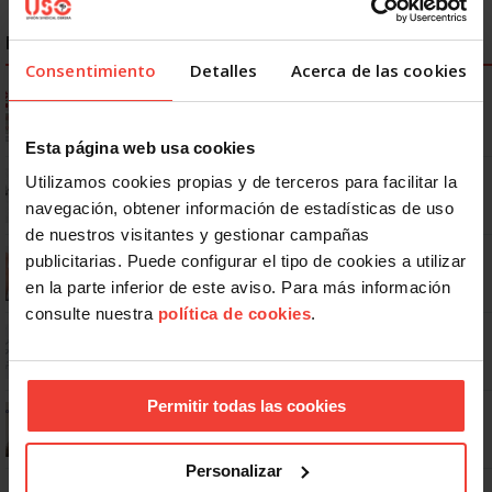
NOTICIAS MÁS LEÍDAS
Consentimiento
Detalles
Acerca de las cookies
Ya os podéis descargar la app de USO
Esta página web usa cookies
No: si un festivo cae en sábado, no tienen por qué darte un día
Utilizamos cookies propias y de terceros para facilitar la
libre
navegación, obtener información de estadísticas de uso
de nuestros visitantes y gestionar campañas
Se actualizan las patologías para acceder a la jubilación
publicitarias. Puede configurar el tipo de cookies a utilizar
anticipada por discapacidad
en la parte inferior de este aviso. Para más información
consulte nuestra
política de cookies
.
Dudas frecuentes sobre las vacaciones
Permitir todas las cookies
¿Puedo viajar estando de baja?
Personalizar