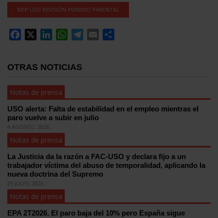
NDP USO REVISIÓN PERMISO PARENTAL
Facebook
X
LinkedIn
WhatsApp
Telegram
Email
Compartir
OTRAS NOTICIAS
Notas de prensa
USO alerta: Falta de estabilidad en el empleo mientras el
paro vuelve a subir en julio
4 AGOSTO, 2026
Notas de prensa
La Justicia da la razón a FAC-USO y declara fijo a un
trabajador víctima del abuso de temporalidad, aplicando la
nueva doctrina del Supremo
29 JULIO, 2026
Notas de prensa
EPA 2T2026. El paro baja del 10% pero España sigue