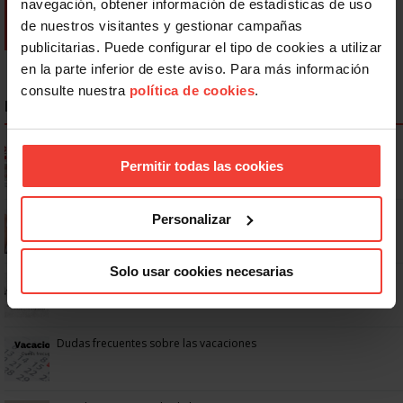
navegación, obtener información de estadísticas de uso
de nuestros visitantes y gestionar campañas
publicitarias. Puede configurar el tipo de cookies a utilizar
en la parte inferior de este aviso. Para más información
consulte nuestra
política de cookies
.
NOTICIAS MÁS LEÍDAS
Ya os podéis descargar la app de USO
Permitir todas las cookies
Se actualizan las patologías para acceder a la jubilación
Personalizar
anticipada por discapacidad
Solo usar cookies necesarias
No: si un festivo cae en sábado, no tienen por qué darte un día
libre
Dudas frecuentes sobre las vacaciones