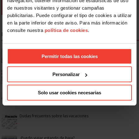
navegación, obtener información de estadísticas de uso
de nuestros visitantes y gestionar campañas
publicitarias. Puede configurar el tipo de cookies a utilizar
en la parte inferior de este aviso. Para más información
consulte nuestra
política de cookies
.
NOTICIAS MÁS LEÍDAS
Se actualizan las patologías para acceder a la jubilación
anticipada por discapacidad
Permitir todas las cookies
Ya os podéis descargar la app de USO
Personalizar
Solo usar cookies necesarias
No: si un festivo cae en sábado, no tienen por qué darte un día
libre
Dudas frecuentes sobre las vacaciones
¿Puedo viajar estando de baja?