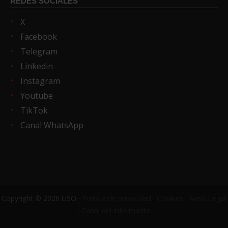
REDES SOCIALES
X
Facebook
Telegram
Linkedin
Instagram
Youtube
TikTok
Canal WhatsApp
Copyright © 2026 USO ·
Política de privacidad
·
Cookies
·
Aviso Legal
·
Canal del informante