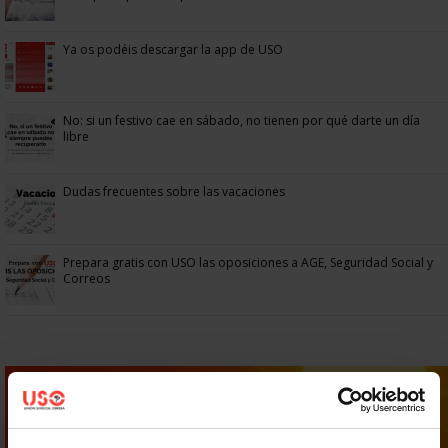
Ya os podéis descargar la app de USO
No: si un festivo cae en sábado, no tienen por qué darte un día
libre
Dudas frecuentes sobre las vacaciones
Prepara gratis con USO las oposiciones a AGE, Seguridad Social y
Correos