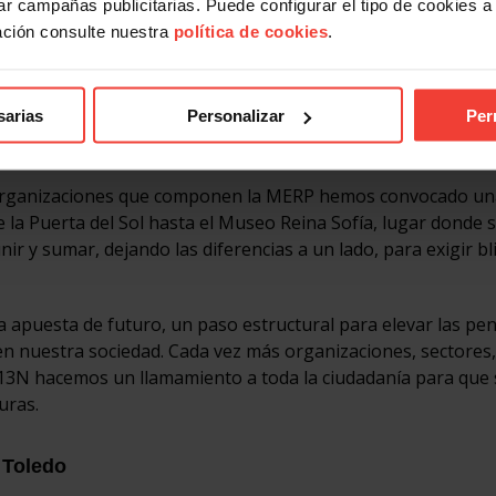
r campañas publicitarias. Puede configurar el tipo de cookies a ut
ación consulte nuestra
política de cookies
.
curar prestaciones dignas y para que ningún Gobierno, sea 
sarias
Personalizar
Per
d
s organizaciones que componen la MERP hemos convocado un
 la Puerta del Sol hasta el Museo Reina Sofía, lugar donde s
r y sumar, dejando las diferencias a un lado, para exigir bl
na apuesta de futuro, un paso estructural para elevar las pe
en nuestra sociedad. Cada vez más organizaciones, sectores,
 13N hacemos un llamamiento a toda la ciudadanía para que 
uras.
 Toledo