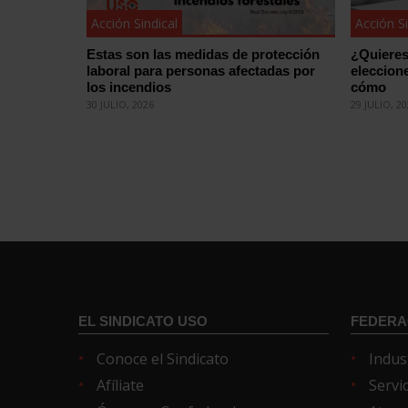
Acción Sindical
Acción Si
Estas son las medidas de protección
¿Quieres
laboral para personas afectadas por
eleccion
los incendios
cómo
30 JULIO, 2026
29 JULIO, 2
EL SINDICATO USO
FEDERA
Conoce el Sindicato
Indus
Afíliate
Servi