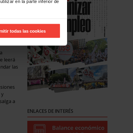
ilizar en la parte inferior de
del color
mitir todas las cookies
a
e leerá
indar las
nsiones
 y
salga a
ENLACES DE INTERÉS