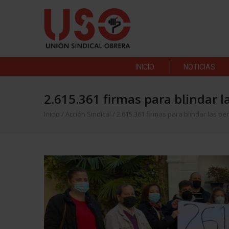
INICIO
NOTICIAS
2.615.361 firmas para blindar l
Inicio
/
Acción Sindical
/
2.615.361 firmas para blindar las pe