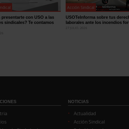
ndical
Acción Sindical
 presentarte con USO a las
USOTeInforma sobre tus derec
es sindicales? Te contamos
laborales ante los incendios for
27 JULIO, 2026
026
CIONES
NOTICIAS
tria
Actualidad
cios
Acción Sindical