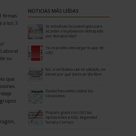
NOTICIAS MÁS LEÍDAS
1 firmas
 a los 3
Se actualizan las patologías para
acceder a la jubilación anticipada
por discapacidad
or
Ya os podéis descargar la app de
d Laboral
USO
 de su
No: si un festivo cae en sábado, no
tienen por qué darte un día libre
blo que
nsiones
Dudas frecuentes sobre las
indaje
vacaciones
 grupos
Prepara gratis con USO las
oposiciones a AGE, Seguridad
Aragón,
Social y Correos