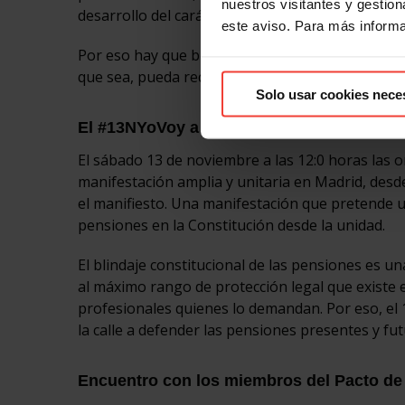
nuestros visitantes y gestiona
desarrollo del carácter público de las pensiones.
este aviso. Para más inform
Por eso hay que blindar las pensiones, para pro
que sea, pueda recortarlas o privatizarlas.
Solo usar cookies nece
El #13NYoVoy a la manifestación en Madri
El sábado 13 de noviembre a las 12:0 horas la
manifestación amplia y unitaria en Madrid, desde
el manifiesto. Una manifestación que pretende uni
pensiones en la Constitución desde la unidad.
El blindaje constitucional de las pensiones es u
al máximo rango de protección legal que existe 
profesionales quienes lo demandan. Por eso, el
la calle a defender las pensiones presentes y fut
Encuentro con los miembros del Pacto de