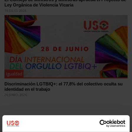
Ley Orgánica de Violencia Vicaria
16 JULIO, 2026
Igualdad
Discriminación LGTBIQ+: el 77,8% del colectivo oculta su
identidad en el trabajo
26 JUNIO, 2026