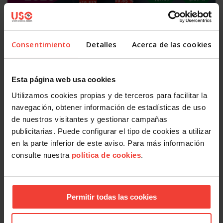
Consentimiento
Detalles
Acerca de las cookies
Actualidad
Falta de estabilidad en el empleo mientras el paro vuelve a
subir en julio
Esta página web usa cookies
4 AGOSTO, 2026
Utilizamos cookies propias y de terceros para facilitar la
navegación, obtener información de estadísticas de uso
de nuestros visitantes y gestionar campañas
publicitarias. Puede configurar el tipo de cookies a utilizar
en la parte inferior de este aviso. Para más información
consulte nuestra
política de cookies
.
Actualidad
Permitir todas las cookies
Mercado laboral 2026: más indefinidos sobre el papel, más
precariedad en la práctica
31 JULIO, 2026