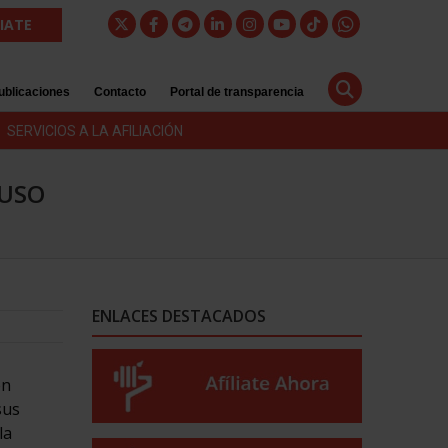
LIATE
ublicaciones
Contacto
Portal de transparencia
SERVICIOS A LA AFILIACIÓN
 USO
ENLACES DESTACADOS
en
sus
la