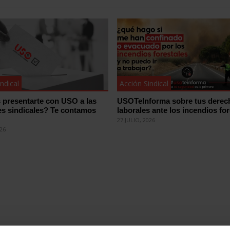
ndical
Acción Sindical
 presentarte con USO a las
USOTeInforma sobre tus derec
es sindicales? Te contamos
laborales ante los incendios for
27 JULIO, 2026
026