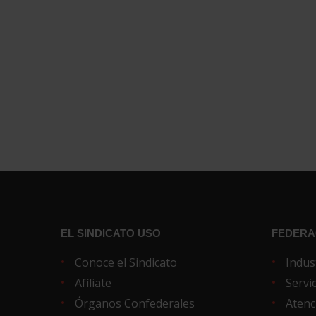
EL SINDICATO USO
FEDERA
Conoce el Sindicato
Indus
Afíliate
Servi
Órganos Confederales
Atenc