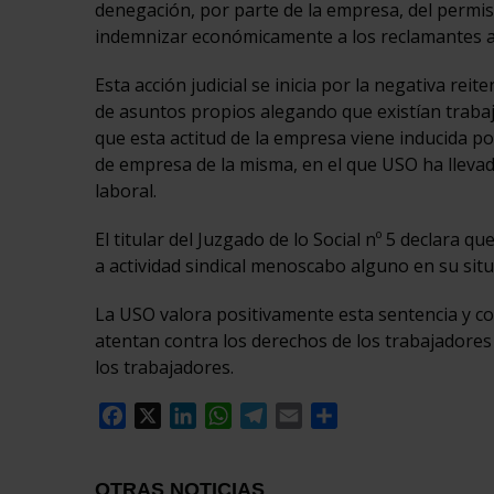
denegación, por parte de la empresa, del permi
indemnizar económicamente a los reclamantes as
Esta acción judicial se inicia por la negativa re
de asuntos propios alegando que existían trabaj
que esta actitud de la empresa viene inducida po
de empresa de la misma, en el que USO ha lleva
laboral.
El titular del Juzgado de lo Social nº 5 declara qu
a actividad sindical menoscabo alguno en su sit
La USO valora positivamente esta sentencia y c
atentan contra los derechos de los trabajadores
los trabajadores.
Facebook
X
LinkedIn
WhatsApp
Telegram
Email
Compartir
OTRAS NOTICIAS