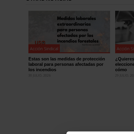
Acción Sindical
Acción Si
Estas son las medidas de protección
¿Quieres
laboral para personas afectadas por
eleccion
los incendios
cómo
30 JULIO, 2026
29 JULIO, 2