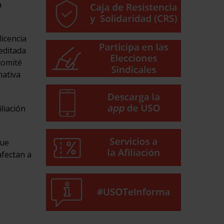
a
licencia
editada
comité
mativa
iliación
que
afectan a