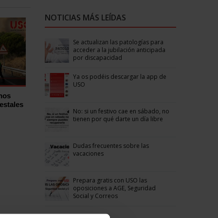
NOTICIAS MÁS LEÍDAS
Se actualizan las patologías para
acceder a la jubilación anticipada
por discapacidad
Ya os podéis descargar la app de
USO
hos
estales
No: si un festivo cae en sábado, no
tienen por qué darte un día libre
Dudas frecuentes sobre las
vacaciones
Prepara gratis con USO las
oposiciones a AGE, Seguridad
Social y Correos